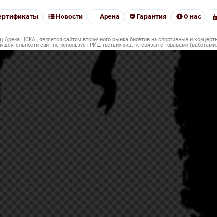
ертификаты
Новости
Арена
Гарантия
О нас
Арена ЦСКА , является сайтом вторичного рынка билетов на спортивные и концертн
й деятельности сайт не использует РИД третьих лиц, не связан с товарами (работами