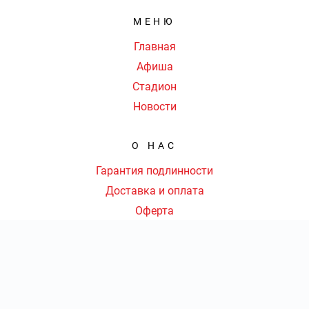
МЕНЮ
Главная
Афиша
Стадион
Новости
О НАС
Гарантия подлинности
Доставка и оплата
Оферта
Контакты
КОНТАКТЫ
8 (499) 350-62-49
|
КОЛ-ВО БИЛЕТОВ:
ШТ
СУММА:
₽
от
₽