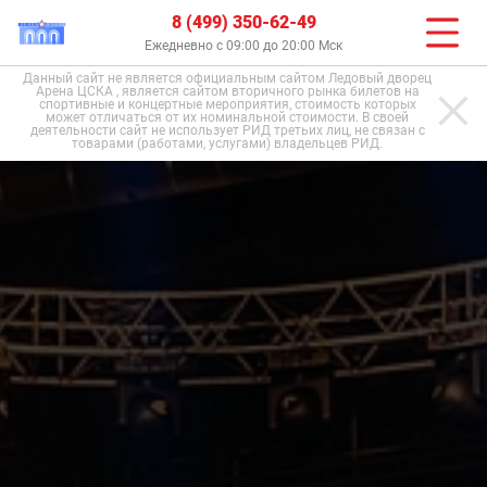
8 (499) 350-62-49
Ежедневно с 09:00 до 20:00 Мск
Данный сайт не является официальным сайтом Ледовый дворец
Арена ЦСКА , является сайтом вторичного рынка билетов на
спортивные и концертные мероприятия, стоимость которых
может отличаться от их номинальной стоимости. В своей
деятельности сайт не использует РИД третьих лиц, не связан с
товарами (работами, услугами) владельцев РИД.