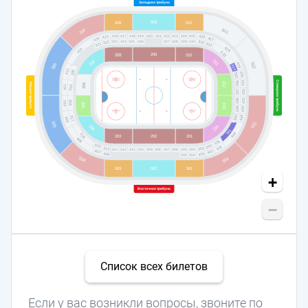
Западная трибуна
509
508
510
511
507
418
419
420
423
417
422
424
421
425
416
426
415
427
414
324
325
326
327
328
329
330
323
331
322
332
321
428
413
333
209
208
210
211
207
512
429
506
334
412
320
430
335
Северная трибуна
431
336
212
206
Южная трибуна
411
319
432
337
433
338
318
410
205
213
339
434
340
435
317
409
505
513
204
214
341
436
316
203
201
202
408
301
315
302
401
314
303
313
304
312
311
310
309
308
307
306
305
407
402
406
403
404
405
504
514
501
503
502
+
Восточная трибуна
−
Список всех билетов
Если у вас возникли вопросы, звоните по