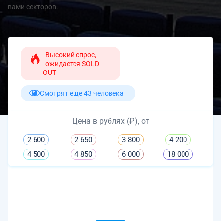
вами секторов.
Высокий спрос,
ожидается SOLD
OUT
Смотрят еще 43 человека
Цена в рублях (₽), от
2 600
2 650
3 800
4 200
4 500
4 850
6 000
18 000