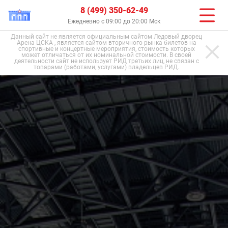
8 (499) 350-62-49
Ежедневно с 09:00 до 20:00 Мск
Данный сайт не является официальным сайтом Ледовый дворец
Арена ЦСКА , является сайтом вторичного рынка билетов на
спортивные и концертные мероприятия, стоимость которых
может отличаться от их номинальной стоимости. В своей
деятельности сайт не использует РИД третьих лиц, не связан с
товарами (работами, услугами) владельцев РИД.